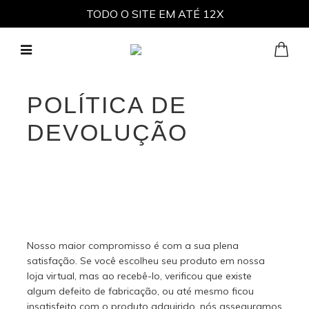
TODO O SITE EM ATÉ 12X
Não há itens em seu carrinho
POLÍTICA DE
DEVOLUÇÃO
Nosso maior compromisso é com a sua plena
satisfação. Se você escolheu seu produto em nossa
loja virtual, mas ao recebê-lo, verificou que existe
algum defeito de fabricação, ou até mesmo ficou
insatisfeito com o produto adquirido, nós asseguramos