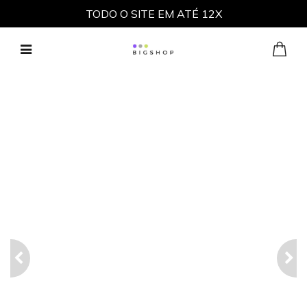
TODO O SITE EM ATÉ 12X
Não há itens em seu carrinho
Previous
Next