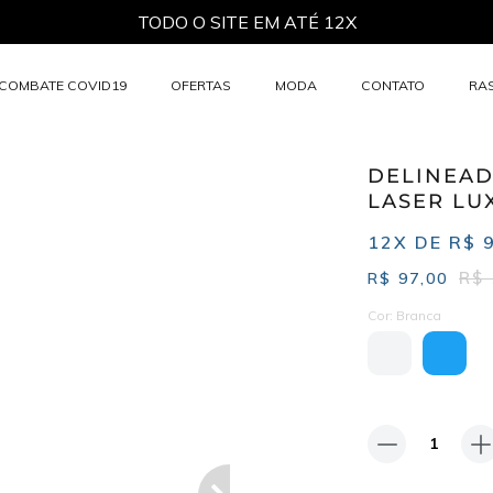
TODO O SITE EM ATÉ 12X
COMBATE COVID19
OFERTAS
MODA
CONTATO
RA
Não há it
DELINEA
LASER LU
12X DE R$ 
R$ 
R$
97,00
Cor:
Branca